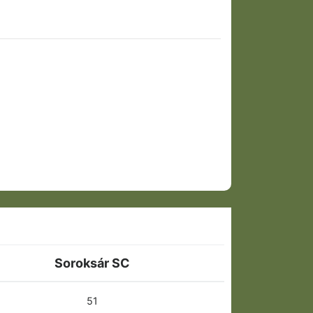
Soroksár SC
51