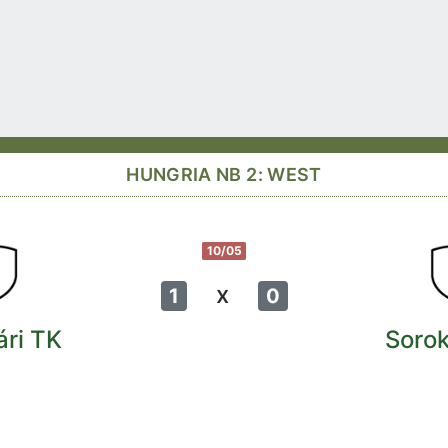
HUNGRIA NB 2: WEST
10/05
x
1
0
ri TK
Soro