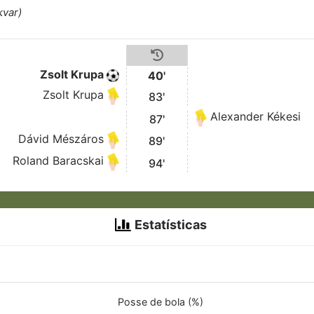
kvar)
Zsolt Krupa
40'
Zsolt Krupa
83'
Alexander Kékesi
87'
Dávid Mészáros
89'
Roland Baracskai
94'
Estatísticas
Posse de bola (%)