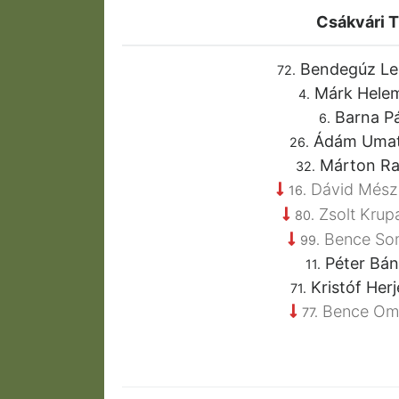
Csákvári 
Bendegúz Le
72.
Márk Hele
4.
Barna Pá
6.
Ádám Uma
26.
Márton Ra
32.
Dávid Mész
16.
Zsolt Krup
80.
Bence Som
99.
Péter Bán
11.
Kristóf Herj
71.
Bence Om
77.