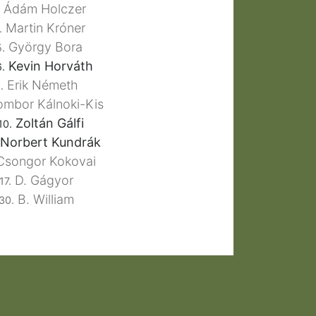
Ádám Holczer
Martin Króner
.
György Bora
.
Kevin Horváth
.
Erik Németh
.
mbor Kálnoki-Kis
Zoltán Gálfi
10.
Norbert Kundrák
songor Kokovai
D. Gágyor
17.
B. William
30.