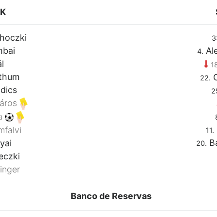
TK
hoczki
3
mbai
Al
4.
l
18
thum
C
22.
dics
2
áros
a
falvi
11.
Ba
yai
20.
eczki
inger
Banco de Reservas