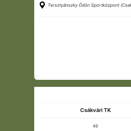
Tersztyánszky Ödön Sportközpont (Csa
Csákvári TK
49