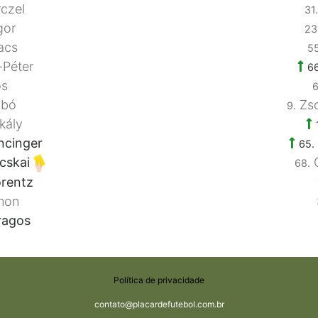
czel
31.
gor
23
acs
55
Péter
66
ős
6
abó
Zso
9.
kály
ncinger
65.
cskai
C
68.
rentz
mon
ragos
Política de privacidade
contato@placardefutebol.com.br