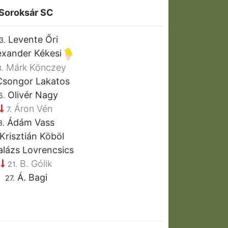
Soroksár SC
Levente Őri
3.
exander Kékesi
Márk Könczey
.
songor Lakatos
Olivér Nagy
5.
Áron Vén
7.
Ádám Vass
8.
Krisztián Köböl
lázs Lovrencsics
B. Gólik
21.
Á. Bagi
27.