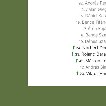
András Per
92.
Zalán Gre
2.
Dániel Kar
5.
Bence Tifán-
49.
Áron Fej
7.
Bence Sz
8.
Dénes Sza
10.
Norbert De
24.
Roland Bara
33.
Márton Lo
42.
András Si
17.
Viktor Ha
20.