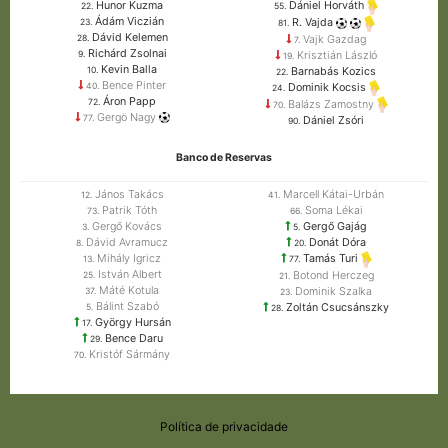
Hunor Kuzma
Dániel Horváth
22.
55.
Ádám Viczián
R. Vajda
23.
81.
Dávid Kelemen
Vajk Gazdag
28.
7.
Richárd Zsolnai
Krisztián László
9.
19.
Kevin Balla
Barnabás Kozics
10.
22.
Bence Pinter
40.
Dominik Kocsis
24.
Áron Papp
72.
Balázs Zamostny
70.
Gergö Nagy
77.
Dániel Zsóri
90.
Banco de Reservas
János Takács
Marcell Kátai-Urbán
12.
41.
Patrik Tóth
Soma Lékai
73.
66.
Gergő Kovács
Gergő Gajág
3.
5.
Dávid Avramucz
Donát Dóra
8.
20.
Mihály Igricz
Tamás Turi
13.
77.
István Albert
Botond Herczeg
25.
21.
Máté Kotula
Dominik Szalka
37.
23.
Bálint Szabó
Zoltán Csucsánszky
5.
28.
György Hursán
17.
Bence Daru
29.
Kristóf Sármány
70.
Política de privacidade