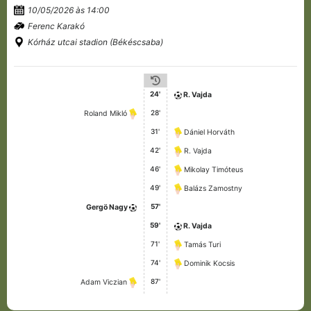
10/05/2026 às 14:00
Ferenc Karakó
Kórház utcai stadion (Békéscsaba)
24'
R. Vajda
28'
Roland Mikló
31'
Dániel Horváth
42'
R. Vajda
46'
Mikolay Timóteus
49'
Balázs Zamostny
57'
Gergö Nagy
59'
R. Vajda
71'
Tamás Turi
74'
Dominik Kocsis
87'
Adam Viczian