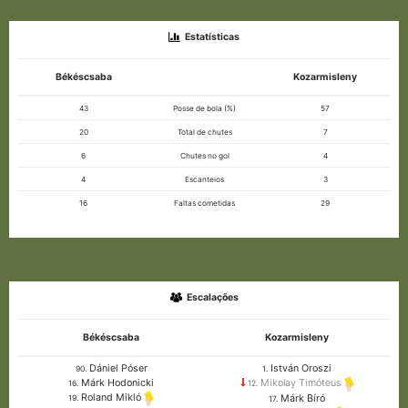
Estatísticas
Békéscsaba
Kozarmisleny
43
Posse de bola (%)
57
20
Total de chutes
7
6
Chutes no gol
4
4
Escanteios
3
16
Faltas cometidas
29
Escalações
Békéscsaba
Kozarmisleny
Dániel Póser
István Oroszi
90.
1.
Márk Hodonicki
Mikolay Timóteus
16.
12.
Roland Mikló
Márk Bíró
19.
17.