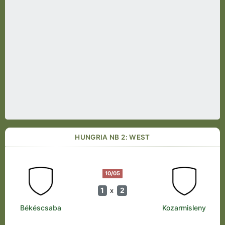
HUNGRIA NB 2: WEST
10/05
1
2
x
Békéscsaba
Kozarmisleny