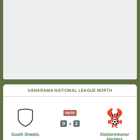
VANARAMA NATIONAL LEAGUE NORTH
09/05
0
2
x
South Shields
Kidderminster
Harriers