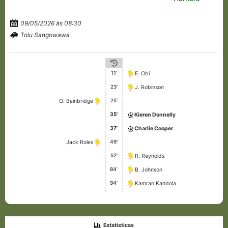
09/05/2026 às 08:30
Tolu Sangowawa
11'
E. Obi
23'
J. Robinson
25'
O. Bainbridge
35'
Kieren Donnelly
37'
Charlie Cooper
49'
Jack Roles
52'
R. Reynolds
84'
B. Johnson
94'
Kamran Kandola
Estatísticas