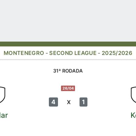
MONTENEGRO - SECOND LEAGUE - 2025/2026
31ª RODADA
26/04
x
4
1
ar
K