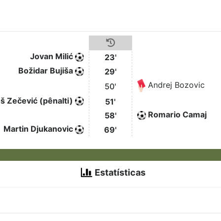
Jovan Milić
23'
Božidar Bujiša
29'
Andrej Bozovic
50'
š Zečević (pênalti)
51'
Romario Camaj
58'
Martin Djukanovic
69'
Estatísticas