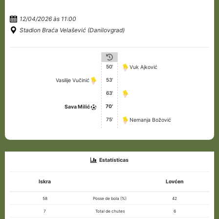
12/04/2026 às 11:00
Stadion Braća Velašević (Danilovgrad)
50'
Vuk Ajković
53'
Vasilije Vučinić
63'
70'
Sava Milić
75'
Nemanja Božović
Estatísticas
Iskra
Lovćen
58
Posse de bola (%)
42
7
Total de chutes
6