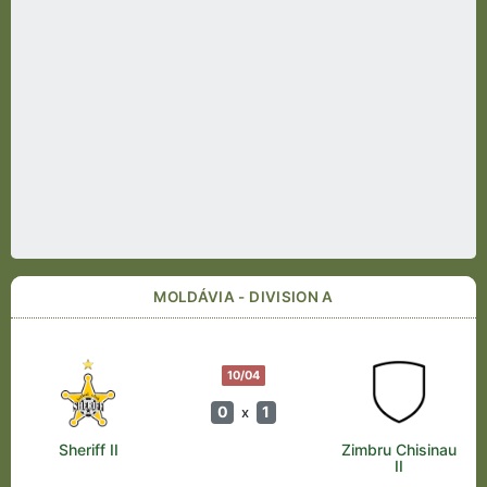
MOLDÁVIA - DIVISION A
10/04
0
1
x
Sheriff II
Zimbru Chisinau
II