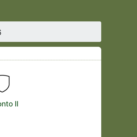
6
nto II