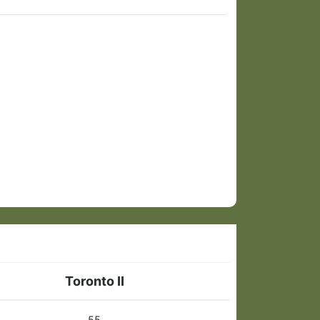
Toronto II
55