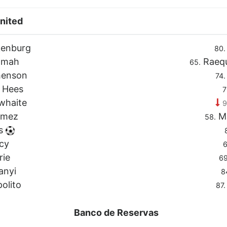
nited
kenburg
80.
amah
Raequ
65.
henson
74.
 Hees
7
whaite
9
ómez
Ma
58.
is
cy
6
rie
69
anyi
8
olito
87.
Banco de Reservas