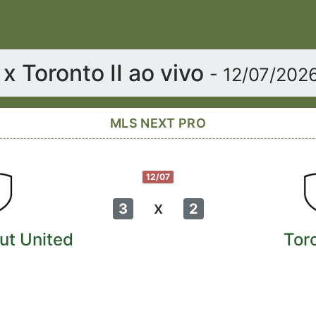
x Toronto II ao vivo
- 12/07/202
MLS NEXT PRO
12/07
x
3
2
ut United
Toro