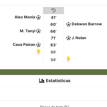
Alex Monis
41'
Dekwon Barrow
60'
M. Tanyi
66'
J. Nolan
71'
Caua Paixao
83'
89'
94'
Estatísticas
Posse de bola (%)