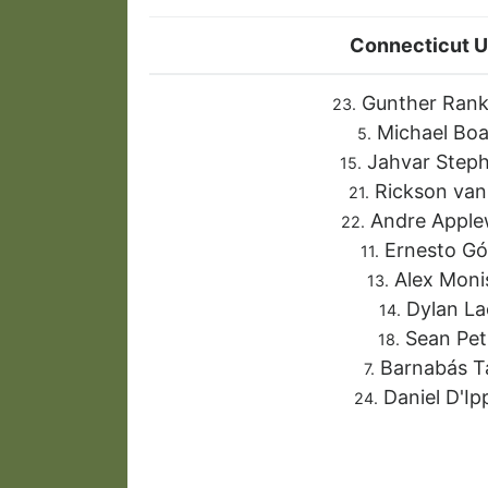
Connecticut U
Gunther Ran
23.
Michael Bo
5.
Jahvar Step
15.
Rickson van
21.
Andre Apple
22.
Ernesto G
11.
Alex Mon
13.
Dylan La
14.
Sean Pet
18.
Barnabás T
7.
Daniel D'Ipp
24.