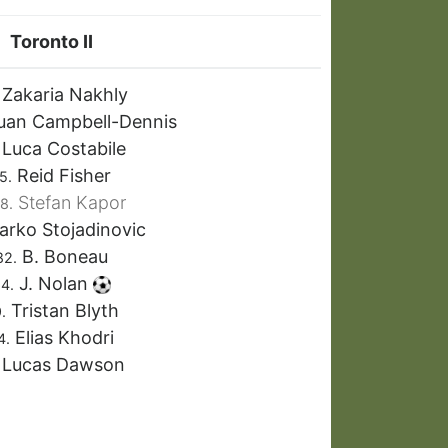
Toronto II
Zakaria Nakhly
an Campbell-Dennis
Luca Costabile
Reid Fisher
5.
Stefan Kapor
8.
rko Stojadinovic
B. Boneau
82.
J. Nolan
4.
Tristan Blyth
.
Elias Khodri
4.
Lucas Dawson