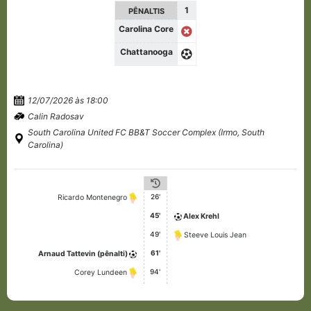
1
PÊNALTIS
Carolina Core
Chattanooga
12/07/2026 às 18:00
Calin Radosav
South Carolina United FC BB&T Soccer Complex (Irmo, South
Carolina)
26'
Ricardo Montenegro
45'
Alex Krehl
49'
Steeve Louis Jean
61'
Arnaud Tattevin (pênalti)
94'
Corey Lundeen