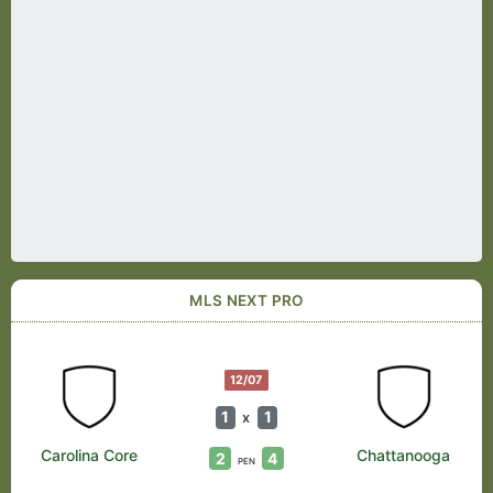
MLS NEXT PRO
12/07
1
1
x
Carolina Core
Chattanooga
2
4
PEN