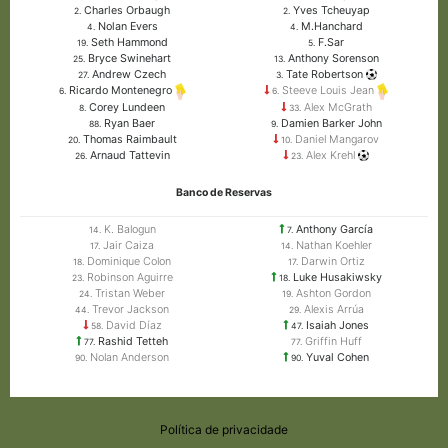
Charles Orbaugh
Yves Tcheuyap
2.
2.
Nolan Evers
M.Hanchard
4.
4.
Seth Hammond
F.Sar
19.
5.
Bryce Swinehart
Anthony Sorenson
25.
13.
Andrew Czech
Tate Robertson
27.
3.
Ricardo Montenegro
Steeve Louis Jean
6.
6.
Corey Lundeen
Alex McGrath
8.
33.
Ryan Baer
Damien Barker John
88.
9.
Thomas Raimbault
Daniel Mangarov
20.
10.
Arnaud Tattevin
Alex Krehl
26.
23.
Banco de Reservas
K. Balogun
Anthony García
14.
7.
Jair Caiza
Nathan Koehler
17.
14.
Dominique Colon
Darwin Ortiz
18.
17.
Robinson Aguirre
Luke Husakiwsky
23.
18.
Tristan Weber
Ashton Gordon
24.
19.
Trevor Jackson
Alexis Arrúa
44.
29.
David Díaz
Isaiah Jones
58.
47.
Rashid Tetteh
Griffin Huff
77.
77.
Nolan Anderson
Yuval Cohen
90.
90.
Política de privacidade