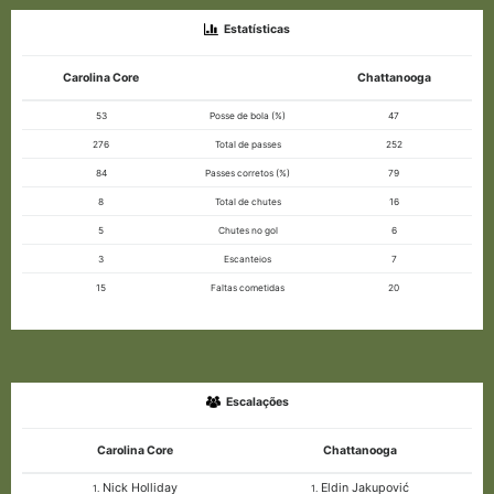
Estatísticas
Carolina Core
Chattanooga
53
Posse de bola (%)
47
276
Total de passes
252
84
Passes corretos (%)
79
8
Total de chutes
16
5
Chutes no gol
6
3
Escanteios
7
15
Faltas cometidas
20
Escalações
Carolina Core
Chattanooga
Nick Holliday
Eldin Jakupović
1.
1.