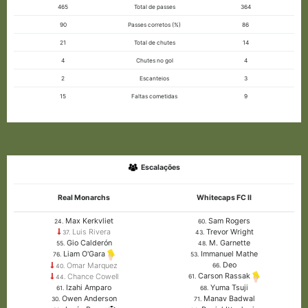
465
Total de passes
364
90
Passes corretos (%)
86
21
Total de chutes
14
4
Chutes no gol
4
2
Escanteios
3
15
Faltas cometidas
9
Escalações
Real Monarchs
Whitecaps FC II
Max Kerkvliet
Sam Rogers
24.
60.
Luis Rivera
Trevor Wright
37.
43.
Gio Calderón
M. Garnette
55.
48.
Immanuel Mathe
Liam O'Gara
53.
76.
Deo
Omar Marquez
66.
40.
Carson Rassak
Chance Cowell
61.
44.
Izahi Amparo
Yuma Tsuji
61.
68.
Owen Anderson
Manav Badwal
30.
71.