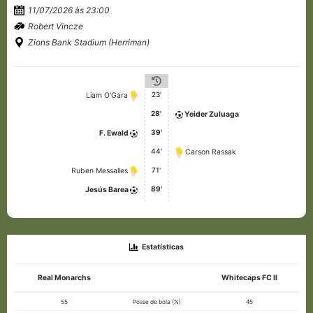
11/07/2026 às 23:00
Robert Vincze
Zions Bank Stadium (Herriman)
23'
Liam O'Gara
28'
Yeider Zuluaga
39'
F. Ewald
44'
Carson Rassak
71'
Ruben Messalles
89'
Jesús Barea
Estatísticas
Real Monarchs
Whitecaps FC II
55
Posse de bola (%)
45