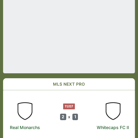
MLS NEXT PRO
11/07
2
1
x
Real Monarchs
Whitecaps FC II