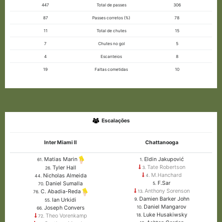
447
Total de passes
306
87
Passes corretos (%)
78
11
Total de chutes
15
7
Chutes no gol
5
4
Escanteios
8
19
Faltas cometidas
10
Escalações
Inter Miami II
Chattanooga
Eldin Jakupović
Matias Marin
1.
61.
Tate Robertson
Tyler Hall
3.
26.
M.Hanchard
Nicholas Almeida
4.
44.
F.Sar
Daniel Sumalla
5.
70.
Anthony Sorenson
C. Abadia-Reda
13.
76.
Damien Barker John
Ian Urkidi
9.
55.
Daniel Mangarov
Joseph Convers
10.
66.
Luke Husakiwsky
Theo Vorenkamp
18.
72.