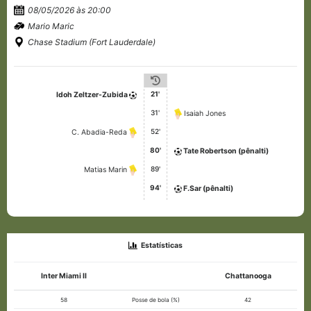
08/05/2026 às 20:00
Mario Maric
Chase Stadium (Fort Lauderdale)
21'
Idoh Zeltzer-Zubida
31'
Isaiah Jones
52'
C. Abadia-Reda
80'
Tate Robertson (pênalti)
89'
Matias Marin
94'
F.Sar (pênalti)
Estatísticas
Inter Miami II
Chattanooga
58
Posse de bola (%)
42