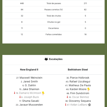
448
Total de passes
211
84
Passes corretos (%)
62
32
Total de chutes
5
8
Chutes no gol
5
11
Escanteios
0
12
Faltas cometidas
16
Escalações
New England II
Bethlehem Steel
Maxwell Weinstein
Pierce Holbrook
27.
30.
Jared Smith
Rafael Uzcátegui
2.
40.
G. Dahlin
Matheus De Paula
6.
41.
Jake Shannon
Kaiden Moore
15.
46.
Damario McIntosh
Finn Sundstrom
19.
66.
Joseph Buck
Oscar Benitez
8.
36.
Shuma Sasaki
Giovanny Sequera
17.
38.
Javaun Mussenden
Kellan LeBlanc
23.
47.