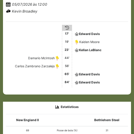
05/07/2026 às 12:00
Kevin Broadley
17'
Edward Davis
19'
Kaiden Moore
23'
Kellan LeBlanc
44'
Damario McIntosh
56'
Carlos Zambrano Zarzalejo
65'
Edward Davis
84'
Edward Davis
Estatísticas
New England II
Bethlehem Steel
69
Posse de bola (%)
31