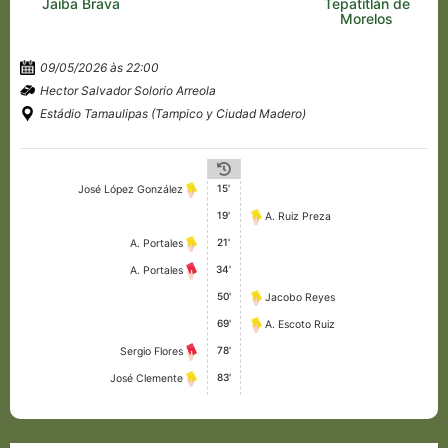
Jaiba Brava
Tepatitlán de
Morelos
09/05/2026 às 22:00
Hector Salvador Solorio Arreola
Estádio Tamaulipas (Tampico y Ciudad Madero)
15'
José López González
19'
A. Ruiz Preza
21'
A. Portales
34'
A. Portales
50'
Jacobo Reyes
69'
A. Escoto Ruiz
78'
Sergio Flores
83'
José Clemente