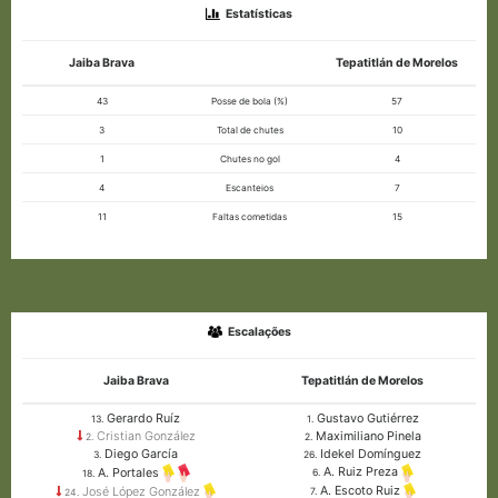
Estatísticas
Jaiba Brava
Tepatitlán de Morelos
43
Posse de bola (%)
57
3
Total de chutes
10
1
Chutes no gol
4
4
Escanteios
7
11
Faltas cometidas
15
Escalações
Jaiba Brava
Tepatitlán de Morelos
Gerardo Ruíz
Gustavo Gutiérrez
13.
1.
Cristian González
Maximiliano Pinela
2.
2.
Diego García
Idekel Domínguez
3.
26.
A. Ruiz Preza
A. Portales
6.
18.
A. Escoto Ruiz
José López González
7.
24.