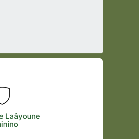
le Laâyoune
inino