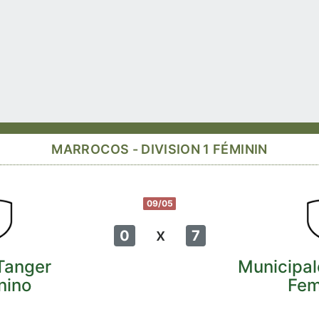
MARROCOS - DIVISION 1 FÉMININ
09/05
x
0
7
Tanger
Municipa
nino
Fem