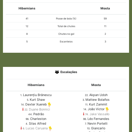
Hibernians
Mosta
41
Posse de bola (%)
59
12
Total de chutes
11
8
Chutes no gol
2
5
Escanteios
3
Escalações
Hibernians
Mosta
Laurențiu Brănescu
Akpan Udoh
1.
22.
Kurt Shaw
Mattew Bolaños
5.
3.
Kurt Zammit
Dexter Xuereb
11.
14.
João Victor
Duane Bonnici
14.
22.
Pedrão
Jake Vassallo
44.
74.
Charleston
Léo Fernandes
96.
96.
Silas Alfred
Nevin Portelli
4.
7.
Giancarlo
Lucas Caruana
10.
6.