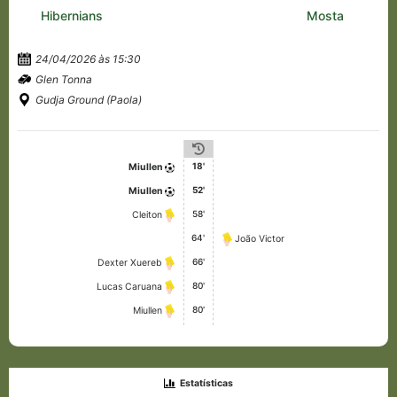
Hibernians
Mosta
24/04/2026 às 15:30
Glen Tonna
Gudja Ground (Paola)
18'
Miullen
52'
Miullen
58'
Cleiton
64'
João Victor
66'
Dexter Xuereb
80'
Lucas Caruana
80'
Miullen
Estatísticas