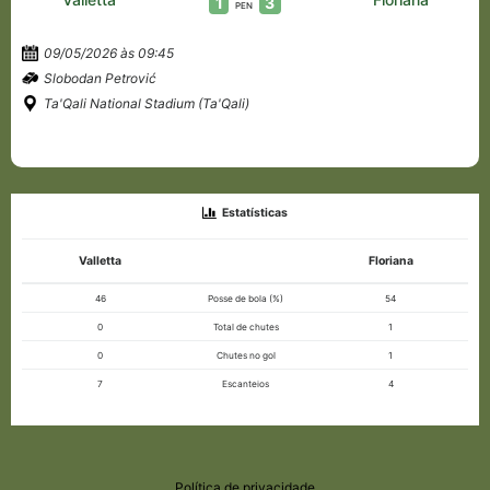
1
3
PEN
09/05/2026 às 09:45
Slobodan Petrović
Ta'Qali National Stadium (Ta'Qali)
Estatísticas
Valletta
Floriana
46
Posse de bola (%)
54
0
Total de chutes
1
0
Chutes no gol
1
7
Escanteios
4
Política de privacidade