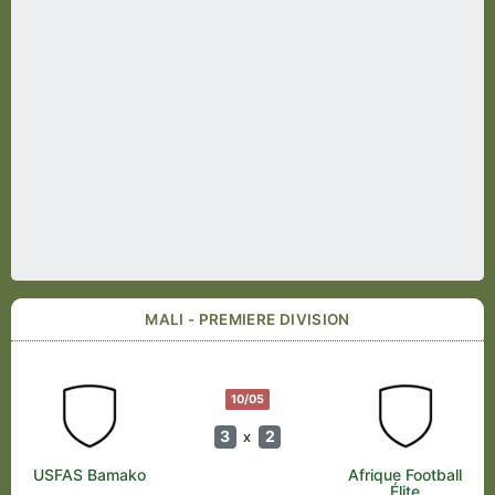
MALI - PREMIERE DIVISION
10/05
3
2
x
USFAS Bamako
Afrique Football
Élite