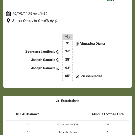
10/05/2026 às 13:30
Stade Ouezzin Coulibaly ()
9'
Ahmadou Diarra
24'
Zoumana Coulibaly
35'
Joseph Samaké
63'
Joseph Samaké
95'
Fousseni Koné
Estatísticas
USFAS Bamako
Afrique Football Élite
46
Posse de bola (%)
54
6
Total de chutes
5