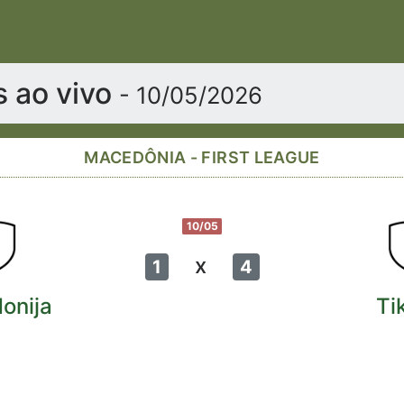
s ao vivo
- 10/05/2026
MACEDÔNIA - FIRST LEAGUE
10/05
x
1
4
onija
Ti