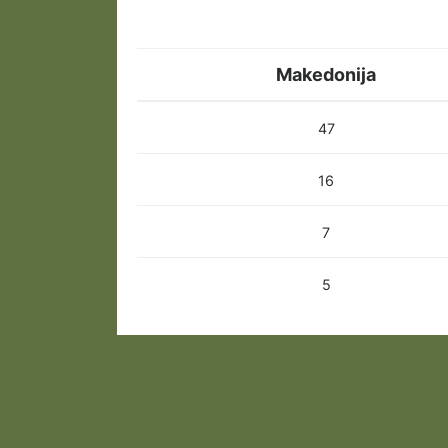
Makedonija
47
16
7
5