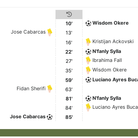
Wisdom Okere
10'
Jose Cabarcas
13'
Kristijan Ackovski
16'
N'fanly Sylla
22'
Ibrahima Fall
27'
Wisdom Okere
35'
Luciano Ayres Buc
59'
Fidan Sherifi
63'
N'fanly Sylla
81'
Luciano Ayres Buca
84'
Jose Cabarcas
85'