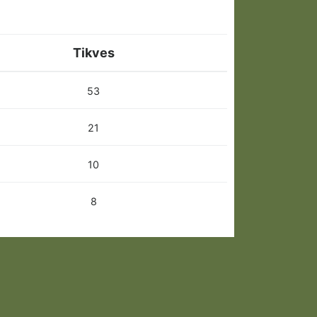
Tikves
53
21
10
8