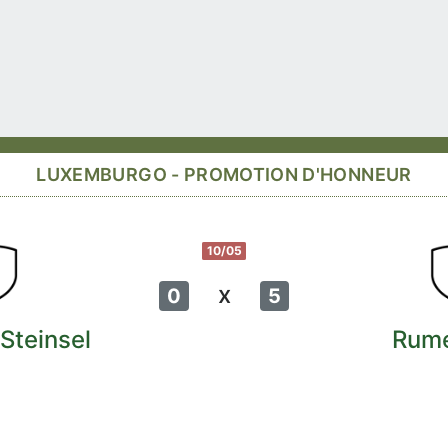
LUXEMBURGO - PROMOTION D'HONNEUR
10/05
x
0
5
 Steinsel
Rum