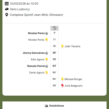
10/05/2026 às 13:00
Yann Ludovicy
Complexe Sportif Jean Wirtz (Strossen)
7'
Nicolas Perez
11'
Nicolas Perez
18'
João Teixeira
26'
Jimmy Goncalves
88'
Edis Agovic
92'
Romain Perret
94'
Denis Agovic
94'
Mickael Borger
95'
Joris Belgacem
Estatísticas