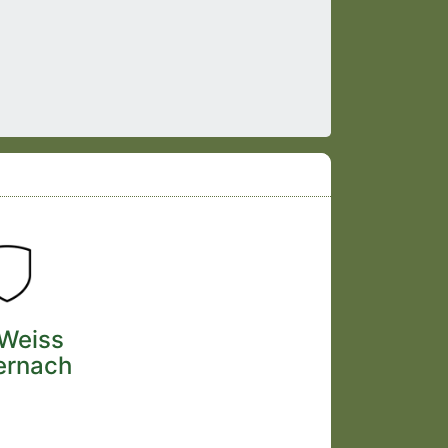
-Weiss
ernach