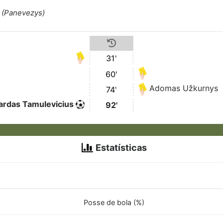
 (Panevezys)
31'
60'
Adomas Užkurnys
74'
ardas Tamulevicius
92'
Estatísticas
Posse de bola (%)