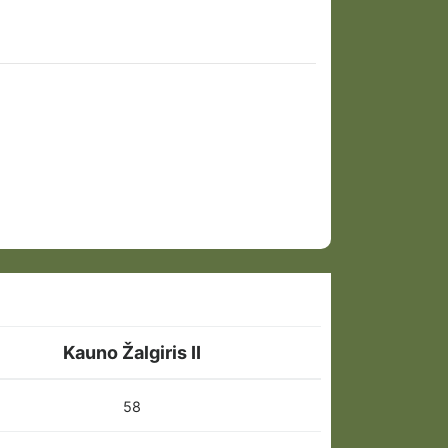
Kauno Žalgiris II
58