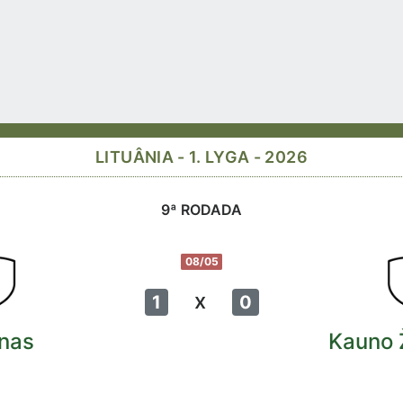
LITUÂNIA - 1. LYGA - 2026
9ª RODADA
08/05
x
1
0
nas
Kauno Ž