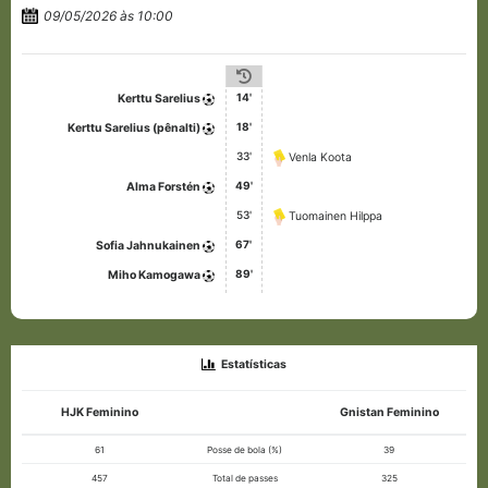
09/05/2026 às 10:00
14'
Kerttu Sarelius
18'
Kerttu Sarelius (pênalti)
33'
Venla Koota
49'
Alma Forstén
53'
Tuomainen Hilppa
67'
Sofia Jahnukainen
89'
Miho Kamogawa
Estatísticas
HJK Feminino
Gnistan Feminino
61
Posse de bola (%)
39
457
Total de passes
325