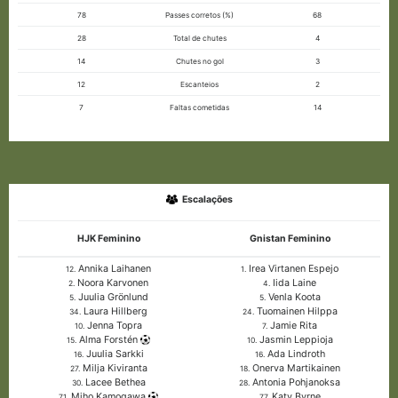
78
Passes corretos (%)
68
28
Total de chutes
4
14
Chutes no gol
3
12
Escanteios
2
7
Faltas cometidas
14
Escalações
HJK Feminino
Gnistan Feminino
Annika Laihanen
Irea Virtanen Espejo
12.
1.
Noora Karvonen
Iida Laine
2.
4.
Juulia Grönlund
Venla Koota
5.
5.
Laura Hillberg
Tuomainen Hilppa
34.
24.
Jenna Topra
Jamie Rita
10.
7.
Alma Forstén
Jasmin Leppioja
15.
10.
Juulia Sarkki
Ada Lindroth
16.
16.
Milja Kiviranta
Onerva Martikainen
27.
18.
Lacee Bethea
Antonia Pohjanoksa
30.
28.
Miho Kamogawa
Katy Byrne
71.
77.