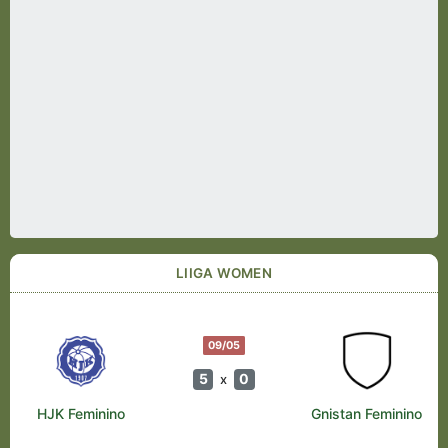
LIIGA WOMEN
09/05
5
0
x
HJK Feminino
Gnistan Feminino