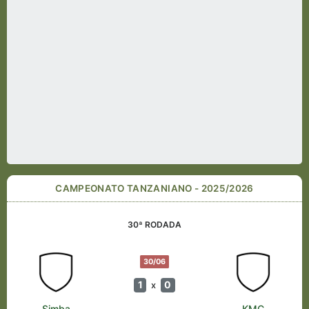
CAMPEONATO TANZANIANO - 2025/2026
30ª RODADA
30/06
1
0
x
Simba
KMC