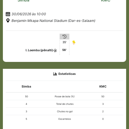
30/06/2026 às 10:00
Benjamin Mkapa National Stadium (Dar-es-Salaam)
35'
56'
I. Loemba (pênalti)
Estatísticas
Simba
KMC
50
Posse de bola (%)
50
4
Total de chutes
3
3
Chutes no gol
2
5
Escanteios
0