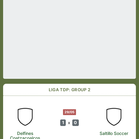
LIGA TDP: GROUP 2
29/05
1
0
x
Delfines
Saltillo Soccer
Coatzacoalcos