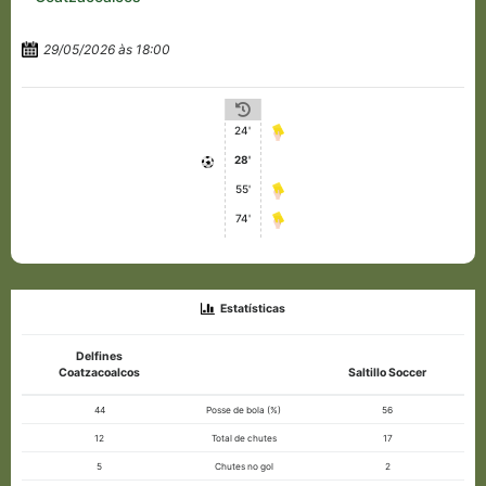
29/05/2026 às 18:00
24'
28'
55'
74'
Estatísticas
Delfines
Coatzacoalcos
Saltillo Soccer
44
Posse de bola (%)
56
12
Total de chutes
17
5
Chutes no gol
2