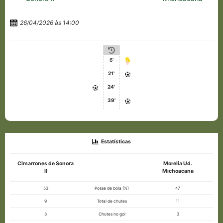
26/04/2026 às 14:00
6'
21'
24'
39'
Estatísticas
Cimarrones de Sonora
Morelia Ud.
II
Michoacana
53
Posse de bola (%)
47
9
Total de chutes
11
3
Chutes no gol
3