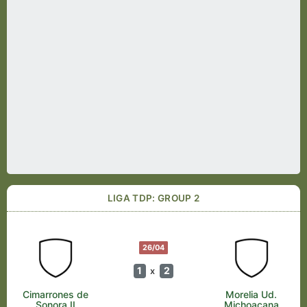
LIGA TDP: GROUP 2
26/04
1
2
x
Cimarrones de
Morelia Ud.
Sonora II
Michoacana