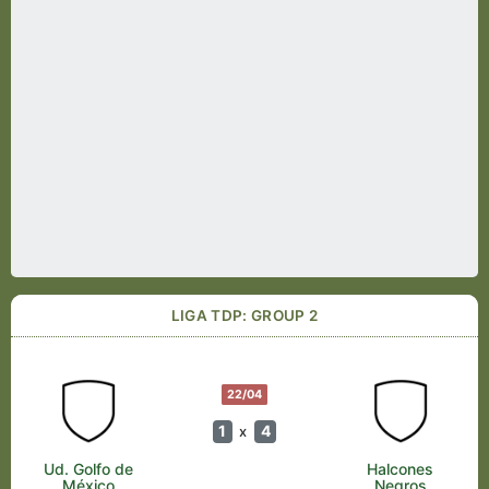
LIGA TDP: GROUP 2
22/04
1
4
x
Ud. Golfo de
Halcones
México
Negros