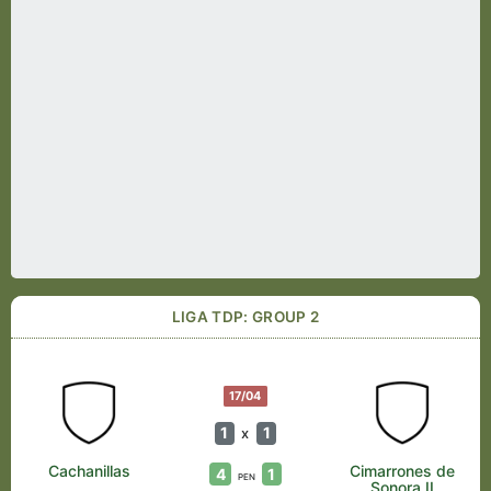
LIGA TDP: GROUP 2
17/04
1
1
x
Cachanillas
Cimarrones de
4
1
PEN
Sonora II