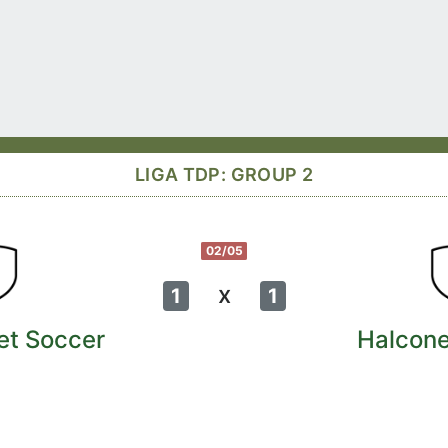
LIGA TDP: GROUP 2
02/05
x
1
1
et Soccer
Halcon