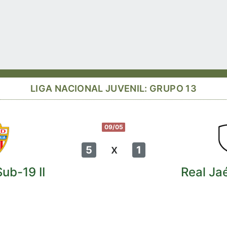
LIGA NACIONAL JUVENIL: GRUPO 13
09/05
x
5
1
ub-19 II
Real Ja