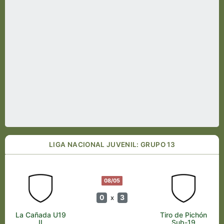
LIGA NACIONAL JUVENIL: GRUPO 13
08/05
0
3
x
La Cañada U19
Tiro de Pichón
II
Sub-19