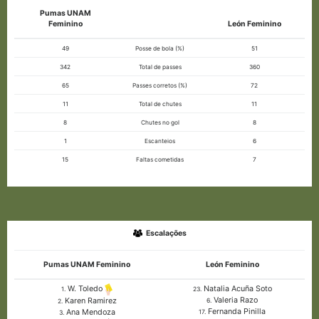
Pumas UNAM
Feminino
León Feminino
49
Posse de bola (%)
51
342
Total de passes
360
65
Passes corretos (%)
72
11
Total de chutes
11
8
Chutes no gol
8
1
Escanteios
6
15
Faltas cometidas
7
Escalações
Pumas UNAM Feminino
León Feminino
Natalia Acuña Soto
W. Toledo
23.
1.
Valeria Razo
Karen Ramirez
6.
2.
Fernanda Pinilla
Ana Mendoza
17.
3.