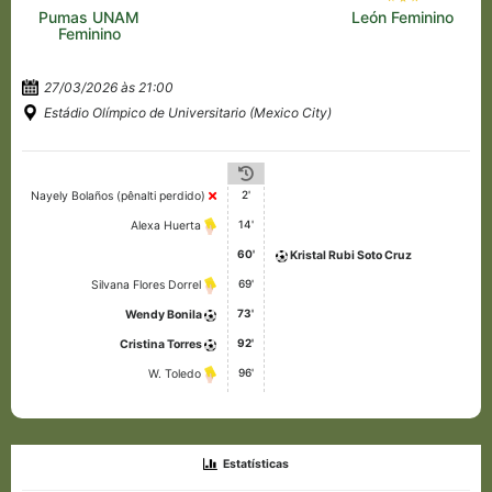
Pumas UNAM
León Feminino
Feminino
27/03/2026 às 21:00
Estádio Olímpico de Universitario (Mexico City)
2'
Nayely Bolaños (pênalti perdido)
14'
Alexa Huerta
60'
Kristal Rubi Soto Cruz
69'
Silvana Flores Dorrel
73'
Wendy Bonila
92'
Cristina Torres
96'
W. Toledo
Estatísticas