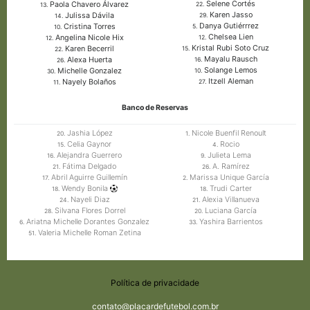
Selene Cortés
Paola Chavero Álvarez
22.
13.
Karen Jasso
Julissa Dávila
29.
14.
Danya Gutiérrrez
Cristina Torres
5.
10.
Chelsea Lien
Angelina Nicole Hix
12.
12.
Kristal Rubi Soto Cruz
Karen Becerril
15.
22.
Mayalu Rausch
Alexa Huerta
16.
26.
Solange Lemos
Michelle Gonzalez
10.
30.
Itzell Aleman
Nayely Bolaños
27.
11.
Banco de Reservas
Jashia López
Nicole Buenfil Renoult
20.
1.
Celia Gaynor
Rocio
15.
4.
Alejandra Guerrero
Julieta Lema
16.
9.
Fátima Delgado
A. Ramírez
21.
26.
Abril Aguirre Guillemín
Marissa Unique García
17.
2.
Wendy Bonila
Trudi Carter
18.
18.
Nayeli Diaz
Alexia Villanueva
24.
21.
Silvana Flores Dorrel
Luciana García
28.
20.
Ariatna Michelle Dorantes Gonzalez
Yashira Barrientos
6.
33.
Valeria Michelle Roman Zetina
51.
Política de privacidade
contato@placardefutebol.com.br