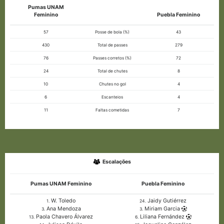
Pumas UNAM
Feminino
Puebla Feminino
57
Posse de bola (%)
43
430
Total de passes
279
76
Passes corretos (%)
72
24
Total de chutes
8
10
Chutes no gol
4
6
Escanteios
4
11
Faltas cometidas
7
Escalações
Pumas UNAM Feminino
Puebla Feminino
W. Toledo
Jaidy Gutiérrez
1.
24.
Ana Mendoza
Miriam Garcia
3.
3.
Paola Chavero Álvarez
Liliana Fernández
13.
6.