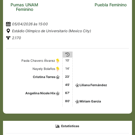
Pumas UNAM
Puebla Feminino
Feminino
05/04/2026 às 15:00
Estádio Olímpico de Universitario (Mexico City)
2.170
10'
Paola Chavero Álvarez
14'
Nayely Bolaños
23'
Cristina Torres
45'
Liliana Fernández
67'
Angelina Nicole Hix
80'
Miriam Garcia
Estatísticas