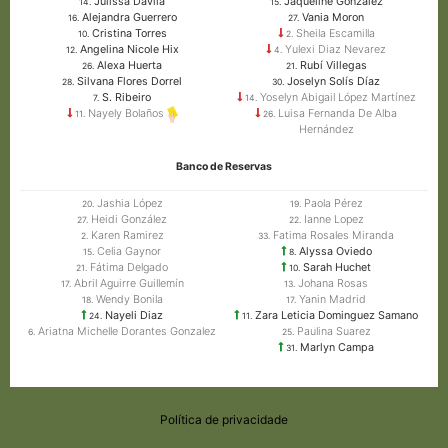
Julissa Dávila
Jaqueline González
14.
15.
Alejandra Guerrero
Vania Moron
16.
27.
Cristina Torres
Sheila Escamilla
10.
2.
Angelina Nicole Hix
Yulexi Diaz Nevarez
12.
4.
Alexa Huerta
Rubí Villegas
26.
21.
Silvana Flores Dorrel
Joselyn Solís Díaz
28.
30.
S. Ribeiro
Yoselyn Abigail López Martínez
7.
14.
Luisa Fernanda De Alba
Nayely Bolaños
26.
11.
Hernández
Banco de Reservas
Jashia López
Paola Pérez
20.
19.
Heidi González
Ianne Lopez
27.
22.
Karen Ramirez
Fatima Rosales Miranda
2.
33.
Celia Gaynor
Alyssa Oviedo
15.
8.
Fátima Delgado
Sarah Huchet
21.
10.
Abril Aguirre Guillemín
Johana Rosas
17.
13.
Wendy Bonila
Yanin Madrid
18.
17.
Nayeli Diaz
Zara Leticia Dominguez Samano
24.
11.
Ariatna Michelle Dorantes Gonzalez
Paulina Suarez
6.
25.
Marlyn Campa
31.
Política de privacidade