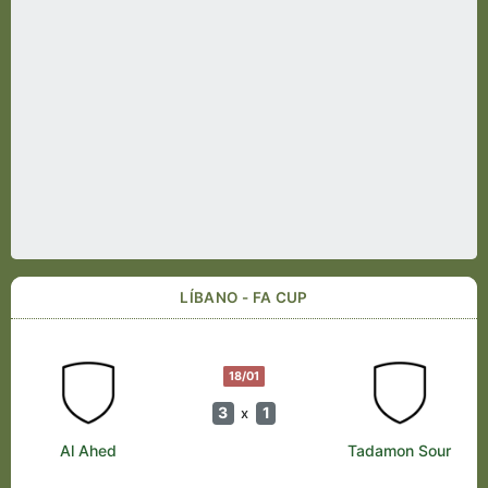
LÍBANO - FA CUP
18/01
3
1
x
Al Ahed
Tadamon Sour