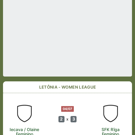
LETÔNIA - WOMEN LEAGUE
04/07
2
3
x
Iecava / Olaine
SFK Rīga
Feminino
Feminino