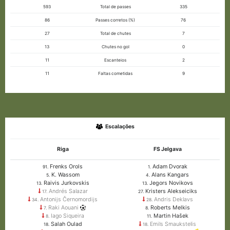
593
Total de passes
335
86
Passes corretos (%)
76
27
Total de chutes
7
13
Chutes no gol
0
11
Escanteios
2
11
Faltas cometidas
9
Escalações
Riga
FS Jelgava
Frenks Orols
Adam Dvorak
91.
1.
K. Wassom
Alans Kangars
5.
4.
Raivis Jurkovskis
Jegors Novikovs
13.
13.
Andrés Salazar
Kristers Alekseiciks
17.
27.
Antonijs Černomordijs
Andris Deklavs
34.
28.
Raki Aouani
Roberts Melkis
7.
8.
Iago Siqueira
Martin Hašek
8.
11.
Salah Oulad
Emils Smaukstelis
18.
18.