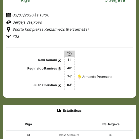
03/07/2026 às 13:00
Sergejs Vasjkovs
Sporta komplekss Ķeizarmežs (Keizarmežs)
703
11'
Raki Aouani
48'
Reginaldo Ramires
74'
Armands Petersons
93'
Juan Christian
Estatísticas
Riga
FS Jelgava
64
Posse de bola (%)
36