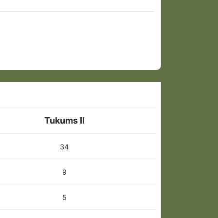
Tukums II
34
9
5