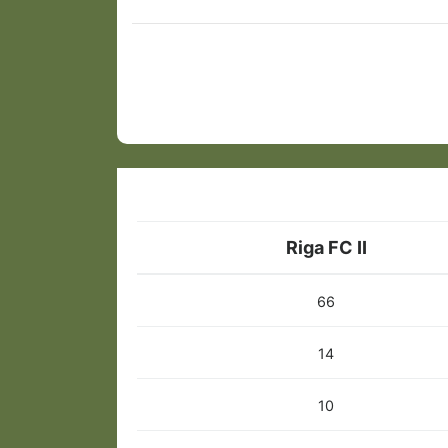
Riga FC II
66
14
10