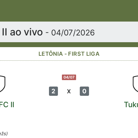
II ao vivo
- 04/07/2026
LETÔNIA - FIRST LIGA
04/07
x
2
0
FC II
Tuk
ežs)