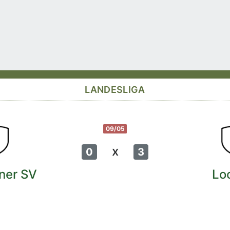
LANDESLIGA
09/05
x
0
3
ner SV
Lo