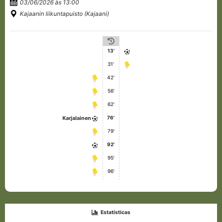
03/06/2026 às 13:00
Kajaanin liikuntapuisto (Kajaani)
13'
31'
42'
56'
62'
76'
Karjalainen
79'
92'
95'
96'
Estatísticas