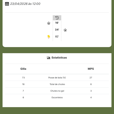
23/04/2026 às 12:00
16'
34'
82'
Estatísticas
Gilla
MPS
73
Posse de bola (%)
27
16
Total de chutes
6
7
Chutes no gol
3
6
Escanteios
4