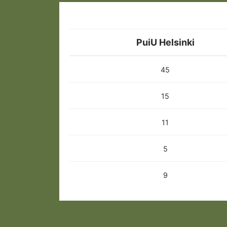
PuiU Helsinki
45
15
11
5
9