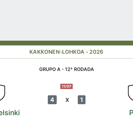
KAKKONEN-LOHKOA - 2026
GRUPO A - 12ª RODADA
11/07
x
4
1
lsinki