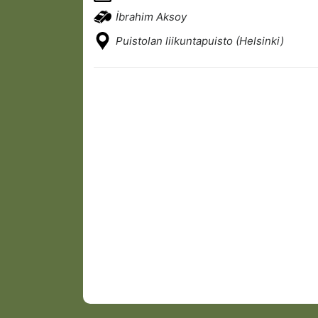
İbrahim Aksoy
Puistolan liikuntapuisto (Helsinki)