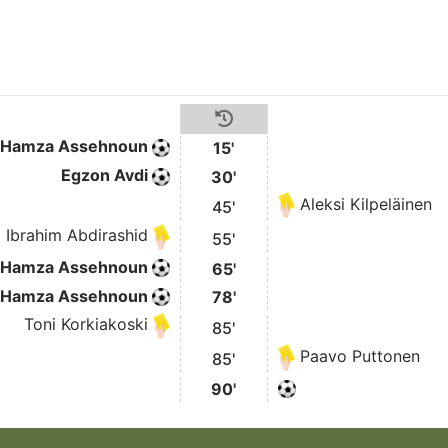
Hamza Assehnoun
15'
Egzon Avdi
30'
Aleksi Kilpeläinen
45'
Ibrahim Abdirashid
55'
Hamza Assehnoun
65'
Hamza Assehnoun
78'
Toni Korkiakoski
85'
Paavo Puttonen
85'
90'