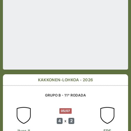
KAKKONEN-LOHKOA - 2026
GRUPO B - 11ª RODADA
05/07
4
2
x
Ilves II
EPS