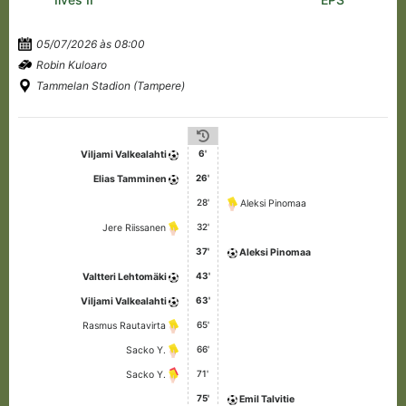
05/07/2026 às 08:00
Robin Kuloaro
Tammelan Stadion (Tampere)
6'
Viljami Valkealahti
26'
Elias Tamminen
28'
Aleksi Pinomaa
32'
Jere Riissanen
37'
Aleksi Pinomaa
43'
Valtteri Lehtomäki
63'
Viljami Valkealahti
65'
Rasmus Rautavirta
66'
Sacko Y.
71'
Sacko Y.
75'
Emil Talvitie