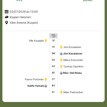
02/07/2026 às 13:00
Kasper Halonen
Väre Areena (Kuopio)
18'
Ville Kauppila
19'
Jimi Kovalainen
36'
Jimi Kovalainen
48'
Mikko Koivumäki
49'
Tuomas Saarikko
51'
Riku-Veli Niska
57'
Paavo Puttonen
61'
Kalifa Yomalo
61'
Milan Peetumber