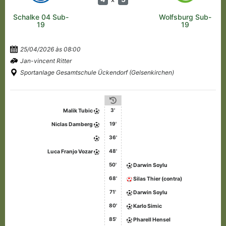
Schalke 04 Sub-
Wolfsburg Sub-
19
19
25/04/2026 às 08:00
Jan-vincent Ritter
Sportanlage Gesamtschule Ückendorf (Gelsenkirchen)
3'
Malik Tubic
19'
Niclas Damberg
36'
48'
Luca Franjo Vozar
50'
Darwin Soylu
68'
Silas Thier (contra)
71'
Darwin Soylu
80'
Karlo Simic
85'
Pharell Hensel