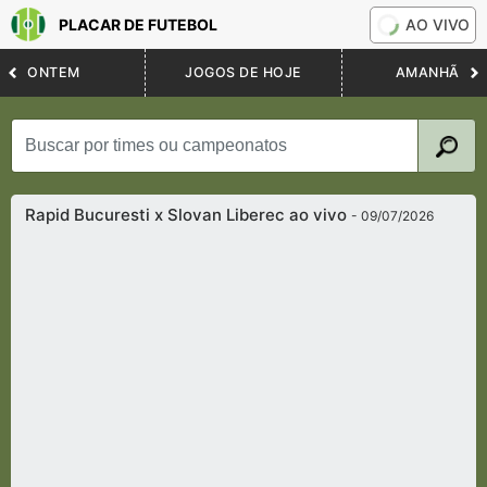
PLACAR DE FUTEBOL
AO VIVO
ONTEM
JOGOS DE HOJE
AMANHÃ
Rapid Bucuresti x Slovan Liberec ao vivo
- 09/07/2026