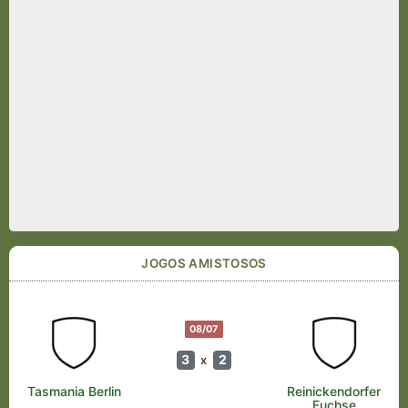
JOGOS AMISTOSOS
08/07
3
2
x
Tasmania Berlin
Reinickendorfer
Fuchse