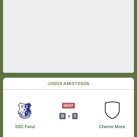
JOGOS AMISTOSOS
08/07
0
1
x
SSC Farul
Cherno More