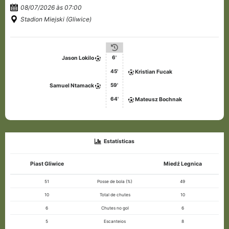
08/07/2026 às 07:00
Stadion Miejski (Gliwice)
6'
Jason Lokilo
45'
Kristian Fucak
59'
Samuel Ntamack
64'
Mateusz Bochnak
Estatísticas
Piast Gliwice
Miedź Legnica
51
Posse de bola (%)
49
10
Total de chutes
10
6
Chutes no gol
6
5
Escanteios
8