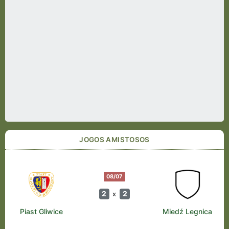
JOGOS AMISTOSOS
08/07
2
2
x
Piast Gliwice
Miedź Legnica