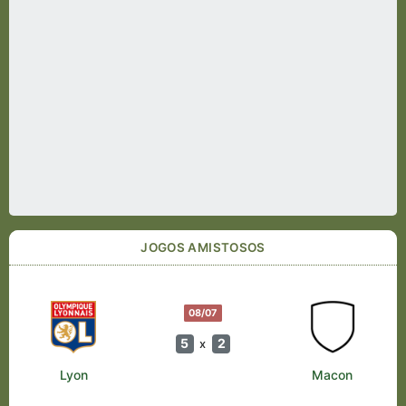
JOGOS AMISTOSOS
08/07
5
2
x
Lyon
Macon