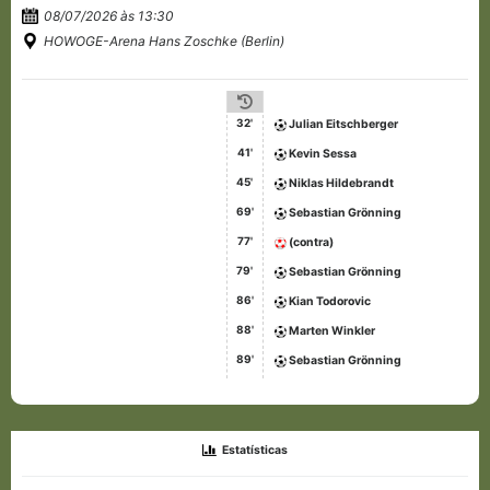
08/07/2026 às 13:30
HOWOGE-Arena Hans Zoschke (Berlin)
32'
Julian Eitschberger
41'
Kevin Sessa
45'
Niklas Hildebrandt
69'
Sebastian Grönning
77'
(contra)
79'
Sebastian Grönning
86'
Kian Todorovic
88'
Marten Winkler
89'
Sebastian Grönning
Estatísticas