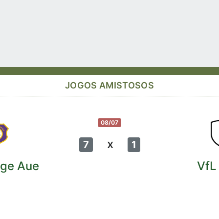
JOGOS AMISTOSOS
08/07
x
7
1
rge Aue
VfL